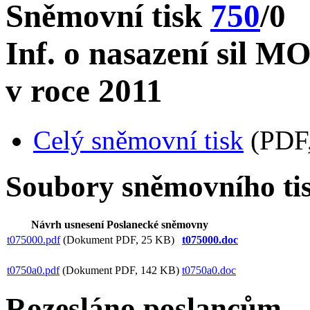
Sněmovní tisk
750
/0
Inf. o nasazení sil M
v roce 2011
Celý sněmovní tisk
(PDF,
Soubory sněmovního ti
Návrh usnesení Poslanecké sněmovny
t075000.pdf
(Dokument PDF, 25 KB)
t075000.doc
t0750a0.pdf
(Dokument PDF, 142 KB)
t0750a0.doc
Rozesláno poslancům