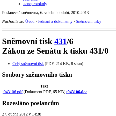
stenoprotokoly
Poslanecká sněmovna, 6. volební období, 2010-2013
Nacházíte se:
Úvod
›
Jednání a dokumenty
›
Sněmovní tisky
Sněmovní tisk
431
/6
Zákon ze Senátu k tisku 431/0
Celý sněmovní tisk
(PDF, 214 KB, 8 stran)
Soubory sněmovního tisku
Text
t043106.pdf
(Dokument PDF, 65 KB)
t043106.doc
Rozesláno poslancům
27. dubna 2012 v 14:38