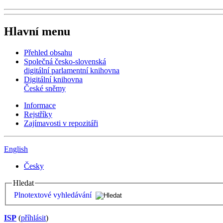
Hlavní menu
Přehled obsahu
Společná česko-slovenská
digitální parlamentní knihovna
Digitální knihovna
České sněmy
Informace
Rejstříky
Zajímavosti v repozitáři
English
Česky
Hledat
Plnotextové vyhledávání
ISP
(
příhlásit
)