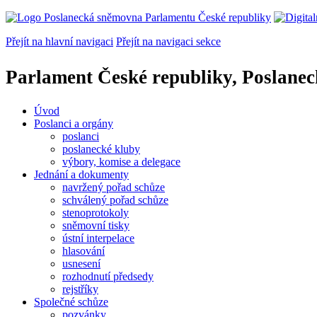
Přejít na hlavní navigaci
Přejít na navigaci sekce
Parlament České republiky, Poslane
Úvod
Poslanci a orgány
poslanci
poslanecké kluby
výbory, komise a delegace
Jednání a dokumenty
navržený pořad schůze
schválený pořad schůze
stenoprotokoly
sněmovní tisky
ústní interpelace
hlasování
usnesení
rozhodnutí předsedy
rejstříky
Společné schůze
pozvánky