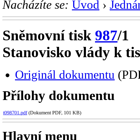
Nacházíte se:
Úvod
›
Jedná
Sněmovní tisk
987
/1
Stanovisko vlády k ti
Originál dokumentu
(PDF
Přílohy dokumentu
t098701.pdf
(Dokument PDF, 101 KB)
Hlavní menu