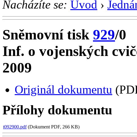
Nacházíte se:
Úvod
›
Jedná
Sněmovní tisk
929
/0
Inf. o vojenských cvi
2009
Originál dokumentu
(PDF
Přílohy dokumentu
t092900.pdf
(Dokument PDF, 266 KB)