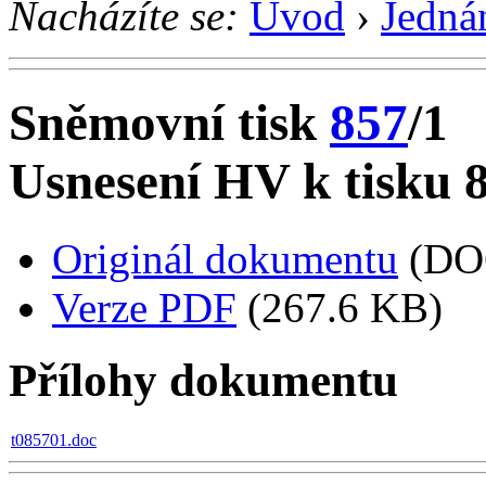
Nacházíte se:
Úvod
›
Jedná
Sněmovní tisk
857
/1
Usnesení HV k tisku 
Originál dokumentu
(DO
Verze PDF
(267.6 KB)
Přílohy dokumentu
t085701.doc