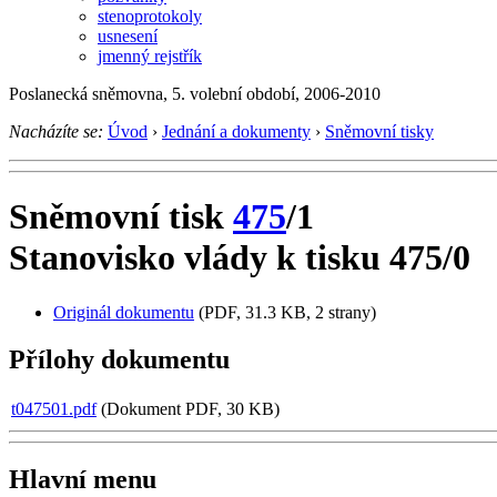
stenoprotokoly
usnesení
jmenný rejstřík
Poslanecká sněmovna, 5. volební období, 2006-2010
Nacházíte se:
Úvod
›
Jednání a dokumenty
›
Sněmovní tisky
Sněmovní tisk
475
/1
Stanovisko vlády k tisku 475/0
Originál dokumentu
(PDF, 31.3 KB, 2 strany)
Přílohy dokumentu
t047501.pdf
(Dokument PDF, 30 KB)
Hlavní menu