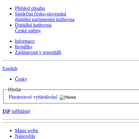
Přehled obsahu
Společná česko-slovenská
digitální parlamentní knihovna
Digitální knihovna
České sněmy
Informace
Rejstříky
Zajímavosti v repozitáři
English
Česky
Hledat
Plnotextové vyhledávání
ISP
(
příhlásit
)
Mapa webu
Nápověda