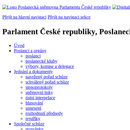
Přejít na hlavní navigaci
Přejít na navigaci sekce
Parlament České republiky, Poslane
Úvod
Poslanci a orgány
poslanci
poslanecké kluby
výbory, komise a delegace
Jednání a dokumenty
navržený pořad schůze
schválený pořad schůze
stenoprotokoly
sněmovní tisky
ústní interpelace
hlasování
usnesení
rozhodnutí předsedy
rejstříky
Společné schůze
pozvánky