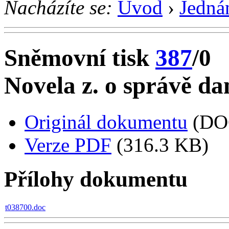
Nacházíte se:
Úvod
›
Jedná
Sněmovní tisk
387
/0
Novela z. o správě da
Originál dokumentu
(DO
Verze PDF
(316.3 KB)
Přílohy dokumentu
t038700.doc