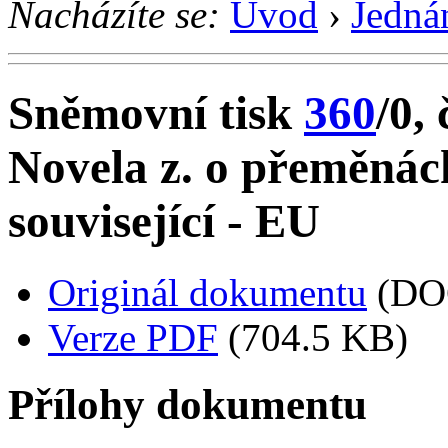
Nacházíte se:
Úvod
›
Jedná
Sněmovní tisk
360
/0, 
Novela z. o přeměnách
související - EU
Originál dokumentu
(DO
Verze PDF
(704.5 KB)
Přílohy dokumentu