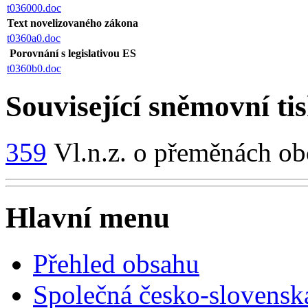
t036000.doc
Text novelizovaného zákona
t0360a0.doc
Porovnání s legislativou ES
t0360b0.doc
Související sněmovní ti
359
Vl.n.z. o přeměnách ob
Hlavní menu
Přehled obsahu
Společná česko-slovensk