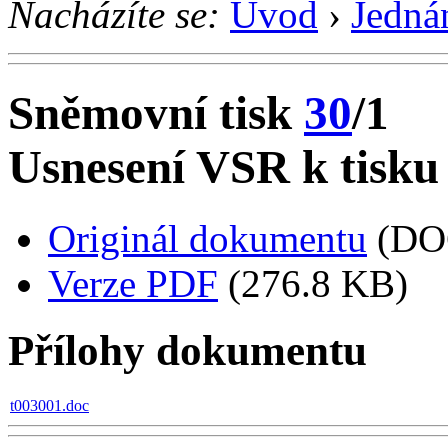
Nacházíte se:
Úvod
›
Jedná
Sněmovní tisk
30
/1
Usnesení VSR k tisku
Originál dokumentu
(DO
Verze PDF
(276.8 KB)
Přílohy dokumentu
t003001.doc