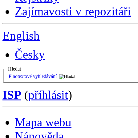
Zajímavosti v repozitáři
English
Česky
Hledat
Plnotextové vyhledávání
ISP
(
příhlásit
)
Mapa webu
Nápověda