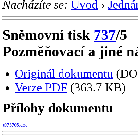
Nacházíte se:
Úvod
›
Jedná
Sněmovní tisk
737
/5
Pozměňovací a jiné ná
Originál dokumentu
(DO
Verze PDF
(363.7 KB)
Přílohy dokumentu
t073705.doc