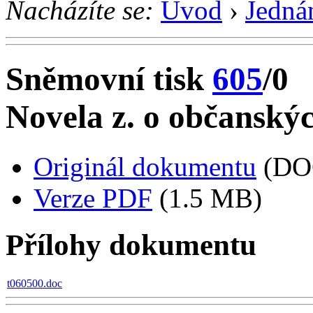
Nacházíte se:
Úvod
›
Jedná
Sněmovní tisk
605
/0
Novela z. o občanský
Originál dokumentu
(DO
Verze PDF
(1.5 MB)
Přílohy dokumentu
t060500.doc