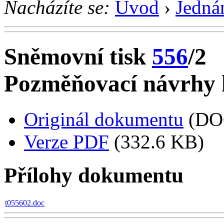
Nacházíte se:
Úvod
›
Jedná
Sněmovní tisk
556
/2
Pozměňovací návrhy k
Originál dokumentu
(DO
Verze PDF
(332.6 KB)
Přílohy dokumentu
t055602.doc