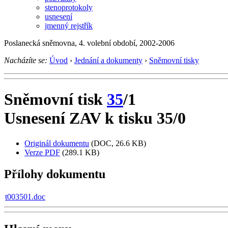
stenoprotokoly
usnesení
jmenný rejstřík
Poslanecká sněmovna, 4. volební období, 2002-2006
Nacházíte se:
Úvod
›
Jednání a dokumenty
›
Sněmovní tisky
Sněmovní tisk
35
/1
Usnesení ZAV k tisku 35/0
Originál dokumentu
(DOC, 26.6 KB)
Verze PDF
(289.1 KB)
Přílohy dokumentu
t003501.doc