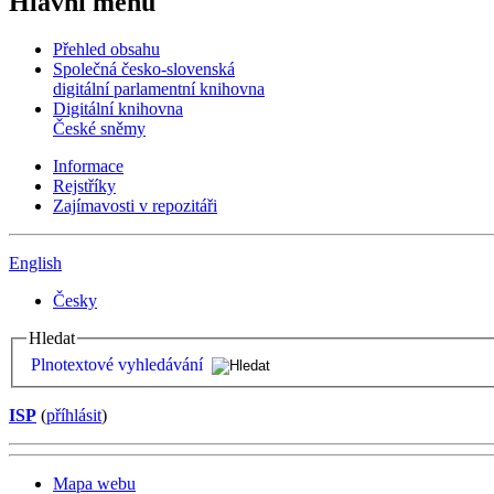
Hlavní menu
Přehled obsahu
Společná česko-slovenská
digitální parlamentní knihovna
Digitální knihovna
České sněmy
Informace
Rejstříky
Zajímavosti v repozitáři
English
Česky
Hledat
Plnotextové vyhledávání
ISP
(
příhlásit
)
Mapa webu