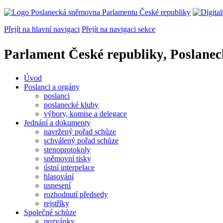
Přejít na hlavní navigaci
Přejít na navigaci sekce
Parlament České republiky, Poslane
Úvod
Poslanci a orgány
poslanci
poslanecké kluby
výbory, komise a delegace
Jednání a dokumenty
navržený pořad schůze
schválený pořad schůze
stenoprotokoly
sněmovní tisky
ústní interpelace
hlasování
usnesení
rozhodnutí předsedy
rejstříky
Společné schůze
pozvánky