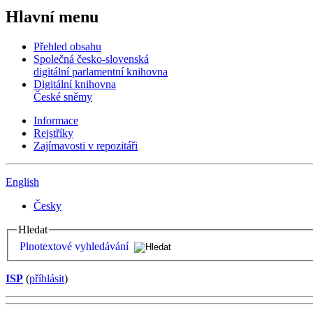
Hlavní menu
Přehled obsahu
Společná česko-slovenská
digitální parlamentní knihovna
Digitální knihovna
České sněmy
Informace
Rejstříky
Zajímavosti v repozitáři
English
Česky
Hledat
Plnotextové vyhledávání
ISP
(
příhlásit
)