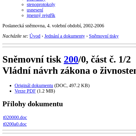
stenoprotokoly
usnesení
jmenný rejstřík
Poslanecká sněmovna, 4. volební období, 2002-2006
Nacházíte se:
Úvod
›
Jednání a dokumenty
›
Sněmovní tisky
Sněmovní tisk
200
/0, část č. 1/2
Vládní návrh zákona o živnost
Originál dokumentu
(DOC, 497.2 KB)
Verze PDF
(1.2 MB)
Přílohy dokumentu
t020000.doc
t0200a0.doc