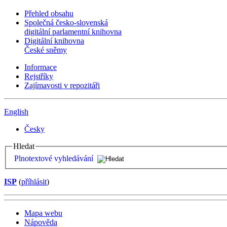
Přehled obsahu
Společná česko-slovenská
digitální parlamentní knihovna
Digitální knihovna
České sněmy
Informace
Rejstříky
Zajímavosti v repozitáři
English
Česky
Hledat
Plnotextové vyhledávání
ISP
(
příhlásit
)
Mapa webu
Nápověda