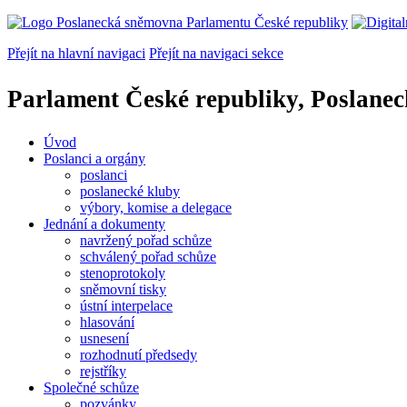
Přejít na hlavní navigaci
Přejít na navigaci sekce
Parlament České republiky, Poslane
Úvod
Poslanci a orgány
poslanci
poslanecké kluby
výbory, komise a delegace
Jednání a dokumenty
navržený pořad schůze
schválený pořad schůze
stenoprotokoly
sněmovní tisky
ústní interpelace
hlasování
usnesení
rozhodnutí předsedy
rejstříky
Společné schůze
pozvánky