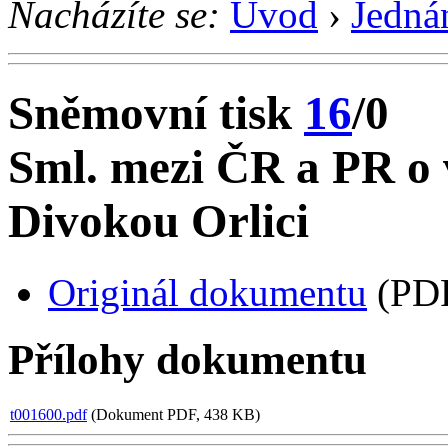
Nacházíte se:
Úvod
›
Jedná
Sněmovní tisk
16
/0
Sml. mezi ČR a PR o v
Divokou Orlici
Originál dokumentu
(PDF
Přílohy dokumentu
t001600.pdf
(Dokument PDF, 438 KB)