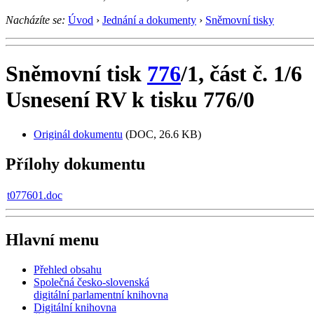
Nacházíte se:
Úvod
›
Jednání a dokumenty
›
Sněmovní tisky
Sněmovní tisk
776
/1, část č. 1/6
Usnesení RV k tisku 776/0
Originál dokumentu
(DOC, 26.6 KB)
Přílohy dokumentu
t077601.doc
Hlavní menu
Přehled obsahu
Společná česko-slovenská
digitální parlamentní knihovna
Digitální knihovna