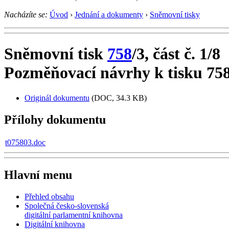
Nacházíte se:
Úvod
›
Jednání a dokumenty
›
Sněmovní tisky
Sněmovní tisk
758
/3, část č. 1/8
Pozměňovací návrhy k tisku 758
Originál dokumentu
(DOC, 34.3 KB)
Přílohy dokumentu
t075803.doc
Hlavní menu
Přehled obsahu
Společná česko-slovenská
digitální parlamentní knihovna
Digitální knihovna