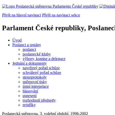
Přejít na hlavní navigaci
Přejít na navigaci sekce
Parlament České republiky, Poslane
Úvod
Poslanci a orgány
poslanci
poslanecké kluby
výbory, komise a delegace
Jednání a dokumenty
navržený pořad schůze
schválený pořad schůze
stenoprotokoly
sněmovní tisky
ústní interpelace
hlasování
usnesení
rozhodnutí předsedy
rejstříky
Poslanecká sněmovna, 3. volební období, 1998-2002