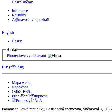
České sněmy
Informace
Rejstříky
Zajímavosti v repozitáři
English
Česky
Hledat
Plnotextové vyhledávání
ISP
(
příhlásit
)
Mapa webu
Nápověda
Odběr RSS
Prohlášení přístupnosti
Parlament České republiky, Poslanecká sněmovna, Sněmovní 4, 118 2