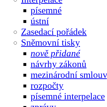
písemné
ústní
Zasedací pořádek
Sněmovní tisky
nově přidané
návrhy zákonů
mezinárodní smlou
rozpočty
písemné interpelace
zprávy