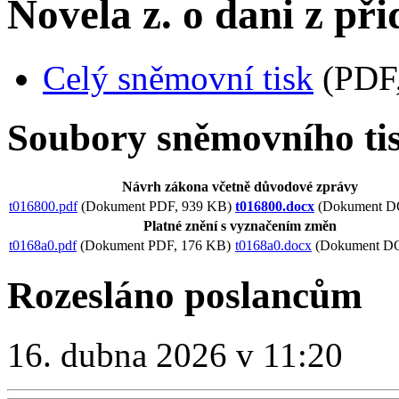
Novela z. o dani z př
Celý sněmovní tisk
(PDF,
Soubory sněmovního ti
Návrh zákona včetně důvodové zprávy
t016800.pdf
(Dokument PDF, 939 KB)
t016800.docx
(Dokument D
Platné znění s vyznačením změn
t0168a0.pdf
(Dokument PDF, 176 KB)
t0168a0.docx
(Dokument D
Rozesláno poslancům
16. dubna 2026 v 11:20