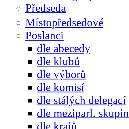
Předseda
Místopředsedové
Poslanci
dle abecedy
dle klubů
dle výborů
dle komisí
dle stálých delegací
dle meziparl. skupin
dle krajů