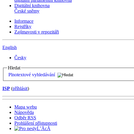
digitální parlamentní knihovna
Digitální knihovna
České sněmy
Informace
Rejstříky
Zajímavosti v repozitáři
English
Česky
Hledat
Plnotextové vyhledávání
ISP
(
příhlásit
)
Mapa webu
Nápověda
Odběr RSS
Prohlášení přístupnosti