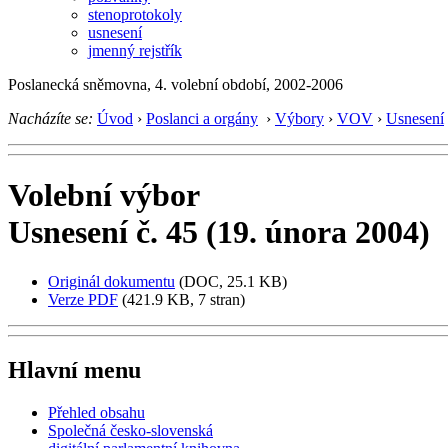
stenoprotokoly
usnesení
jmenný rejstřík
Poslanecká sněmovna, 4. volební období, 2002-2006
Nacházíte se:
Úvod
›
Poslanci a orgány
›
Výbory
›
VOV
›
Usnesení
Volební výbor
Usnesení č. 45 (19. února 2004)
Originál dokumentu
(DOC, 25.1 KB)
Verze PDF
(421.9 KB, 7 stran)
Hlavní menu
Přehled obsahu
Společná česko-slovenská