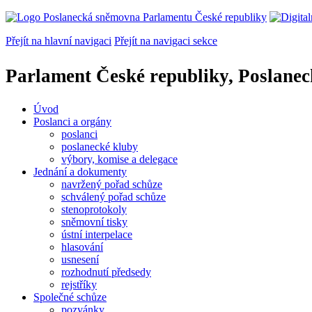
Přejít na hlavní navigaci
Přejít na navigaci sekce
Parlament České republiky, Poslane
Úvod
Poslanci a orgány
poslanci
poslanecké kluby
výbory, komise a delegace
Jednání a dokumenty
navržený pořad schůze
schválený pořad schůze
stenoprotokoly
sněmovní tisky
ústní interpelace
hlasování
usnesení
rozhodnutí předsedy
rejstříky
Společné schůze
pozvánky