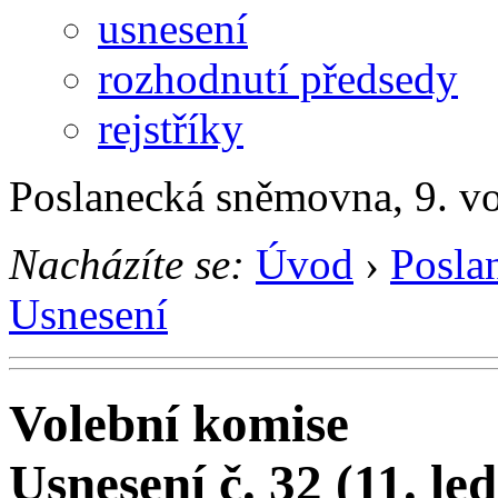
usnesení
rozhodnutí předsedy
rejstříky
Poslanecká sněmovna, 9. v
Nacházíte se:
Úvod
›
Posla
Usnesení
Volební komise
Usnesení č. 32 (11. le