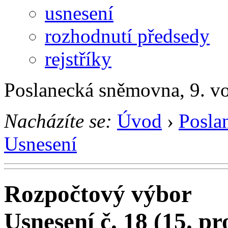
usnesení
rozhodnutí předsedy
rejstříky
Poslanecká sněmovna, 9. v
Nacházíte se:
Úvod
›
Posla
Usnesení
Rozpočtový výbor
Usnesení č. 18 (15. pr