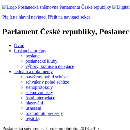
Přejít na hlavní navigaci
Přejít na navigaci sekce
Parlament České republiky, Poslane
Úvod
Poslanci a orgány
poslanci
poslanecké kluby
výbory, komise a delegace
Jednání a dokumenty
navržený pořad schůze
schválený pořad schůze
stenoprotokoly
sněmovní tisky
ústní interpelace
hlasování
usnesení
rozhodnutí předsedy
rejstříky
Poslanecká sněmovna, 7. volební období, 2013-2017