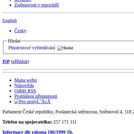
Zajímavosti v repozitáři
English
Česky
Hledat
Plnotextové vyhledávání
ISP
(
příhlásit
)
Mapa webu
Nápověda
Odběr RSS
Prohlášení přístupnosti
Parlament České republiky, Poslanecká sněmovna, Sněmovní 4, 118 2
Telefon na spojovatelku:
257 171 111
Informace dle zákona 106/1999 Sb.