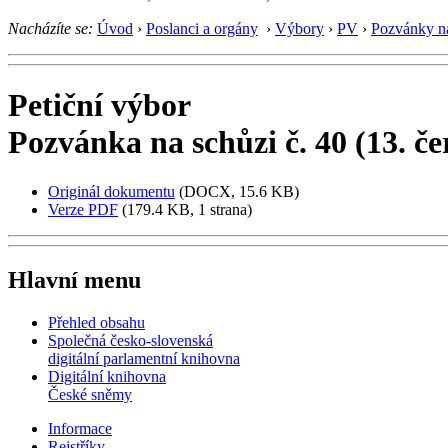
Nacházíte se:
Úvod
›
Poslanci a orgány
›
Výbory
›
PV
›
Pozvánky n
Petiční výbor
Pozvánka na schůzi č. 40 (13. č
Originál dokumentu
(DOCX, 15.6 KB)
Verze PDF
(179.4 KB, 1 strana)
Hlavní menu
Přehled obsahu
Společná česko-slovenská
digitální parlamentní knihovna
Digitální knihovna
České sněmy
Informace
Rejstříky