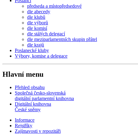
Poslanci
předseda a místopředsedové
dle abecedy
dle klubů
dle výborů
dle komisí
dle stálých delegací
dle meziparlamentních skupin přátel
dle krajů
Poslanecké kluby
Výbory, komise a delegace
Hlavní menu
Přehled obsahu
Společná česko-slovenská
digitální parlamentní knihovna
Digitální knihovna
České sněmy
Informace
Rejstříky
Zajímavosti v repozitáři