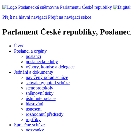
Přejít na hlavní navigaci
Přejít na navigaci sekce
Parlament České republiky, Poslane
Úvod
Poslanci a orgány
poslanci
poslanecké kluby
výbory, komise a delegace
Jednání a dokumenty
navržený pořad schůze
schválený pořad schůze
stenoprotokoly
sněmovní tisky
ústní interpelace
hlasování
usnesení
rozhodnutí předsedy
rejstříky
Společné schůze
pozvánky