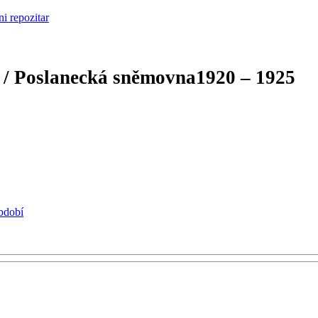
 / Poslanecká sněmovna
1920 – 1925
období