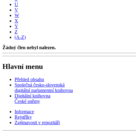
U
V
W
X
Y
Z
(A-Z)
Žádný člen nebyl nalezen.
Hlavní menu
Přehled obsahu
Společná česko-slovenská
digitální parlamentní knihovna
Digitální knihovna
České sněmy
Informace
Rejstříky
Zajímavosti v repozitáři