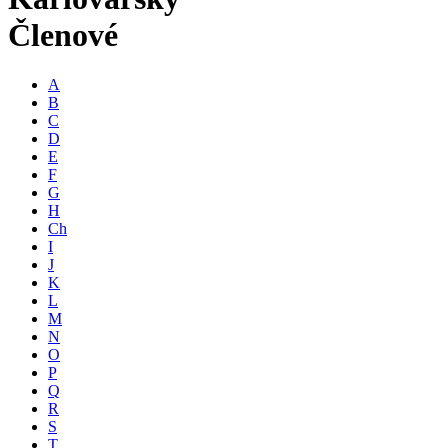
Členové
A
B
C
D
E
F
G
H
Ch
I
J
K
L
M
N
O
P
Q
R
S
T