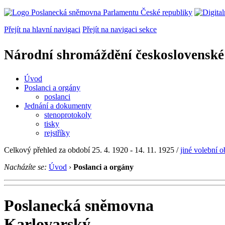
Přejít na hlavní navigaci
Přejít na navigaci sekce
Národní shromáždění československé
Úvod
Poslanci a orgány
poslanci
Jednání a dokumenty
stenoprotokoly
tisky
rejstříky
Celkový přehled za období 25. 4. 1920 - 14. 11. 1925 /
jiné volební 
Nacházíte se:
Úvod
›
Poslanci a orgány
Poslanecká sněmovna
Karlovarský