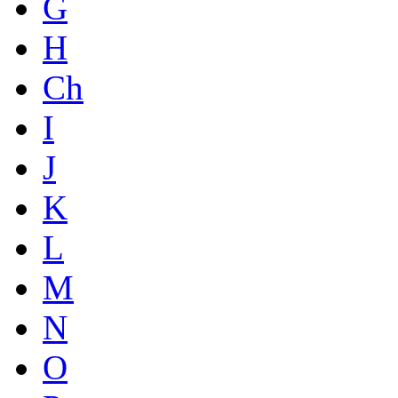
G
H
Ch
I
J
K
L
M
N
O