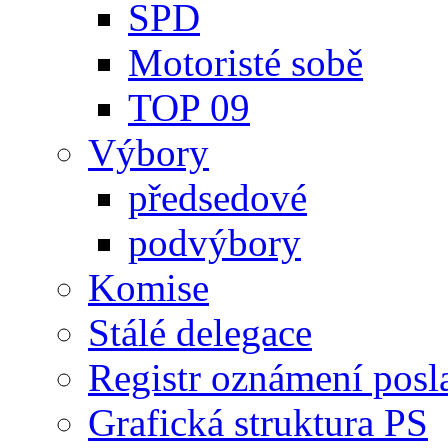
SPD
Motoristé sobě
TOP 09
Výbory
předsedové
podvýbory
Komise
Stálé delegace
Registr oznámení posl
Grafická struktura PS