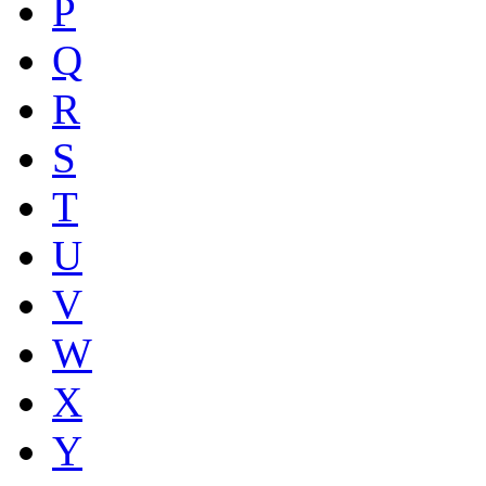
P
Q
R
S
T
U
V
W
X
Y