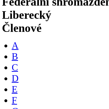
Federální shromáždě
Liberecký
Členové
A
B
C
D
E
F