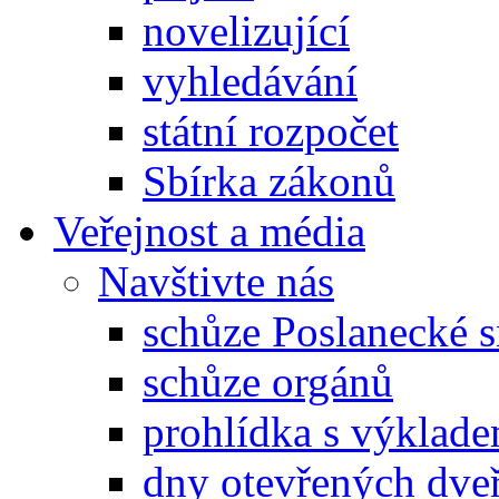
novelizující
vyhledávání
státní rozpočet
Sbírka zákonů
Veřejnost a média
Navštivte nás
schůze Poslanecké
schůze orgánů
prohlídka s výklad
dny otevřených dveř