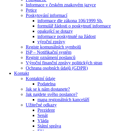
Informace v českém znakovém jazyce
Petice
Poskytování informací
informace dle zákona 106/1999 Sb.
formulář žádosti o poskytnutí informace
opakující se dotazy
informace poskytnuté na žádost
výroční zprávy
Registr komunálních symbolů
ISP – Notifikační systém
Registr oznámení poslanců
Výroční finanční zprávy politických stran
Ochrana osobních údajů (GDPR)
Kontakt
Kontaktní údaje
Podatelna
Jak se k nám dostanete?
Jak najdete svého poslance?
mapa regionálních kanceláří
Užitečné odkazy
Prezident
Senát
Vláda
Státní správa