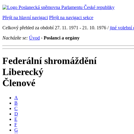
Přejít na hlavní navigaci
Přejít na navigaci sekce
Celkový přehled za období 27. 11. 1971 - 21. 10. 1976 /
jiné volební
Nacházíte se:
Úvod
›
Poslanci a orgány
Federální shromáždění
Liberecký
Členové
A
B
C
D
E
F
G