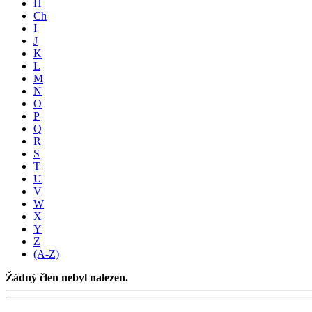
H
Ch
I
J
K
L
M
N
O
P
Q
R
S
T
U
V
W
X
Y
Z
(A-Z)
Žádný člen nebyl nalezen.