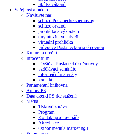
Sbírka zákonů
Veřejnost a média
Navštivte nás
schůze Poslanecké sněmovny
schůze orgánů
prohlídka s výkladem
dny otevřených dveří
virtuální prohlídka
průvodce Poslaneckou sněmovnou
Kultura a umění
Infocentrum
návštěva Poslanecké sněmovny
vzdělávací semináře
informační materiály
kontakt
Parlamentní knihovna
Archiv PS
Data agend PS (ke stažení)
Média
Tiskové zprávy
Program
Kontakt pro novináře
Akreditace
Odbor médií a marketingu
Fotogalerie