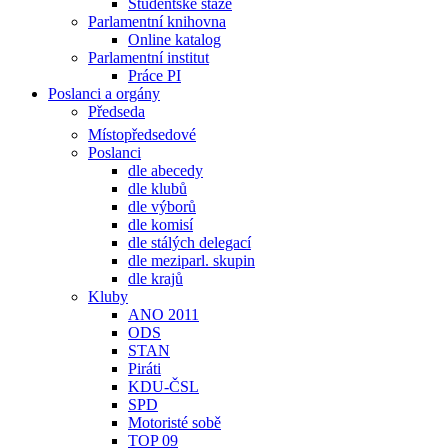
Studentské stáže
Parlamentní knihovna
Online katalog
Parlamentní institut
Práce PI
Poslanci a orgány
Předseda
Místopředsedové
Poslanci
dle abecedy
dle klubů
dle výborů
dle komisí
dle stálých delegací
dle meziparl. skupin
dle krajů
Kluby
ANO 2011
ODS
STAN
Piráti
KDU-ČSL
SPD
Motoristé sobě
TOP 09