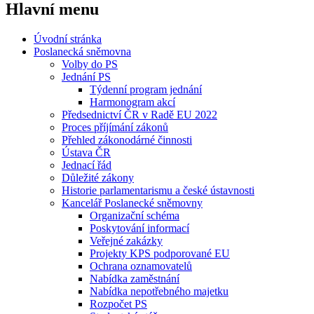
Hlavní menu
Úvodní stránka
Poslanecká sněmovna
Volby do PS
Jednání PS
Týdenní program jednání
Harmonogram akcí
Předsednictví ČR v Radě EU 2022
Proces příjímání zákonů
Přehled zákonodárné činnosti
Ústava ČR
Jednací řád
Důležité zákony
Historie parlamentarismu a české ústavnosti
Kancelář Poslanecké sněmovny
Organizační schéma
Poskytování informací
Veřejné zakázky
Projekty KPS podporované EU
Ochrana oznamovatelů
Nabídka zaměstnání
Nabídka nepotřebného majetku
Rozpočet PS