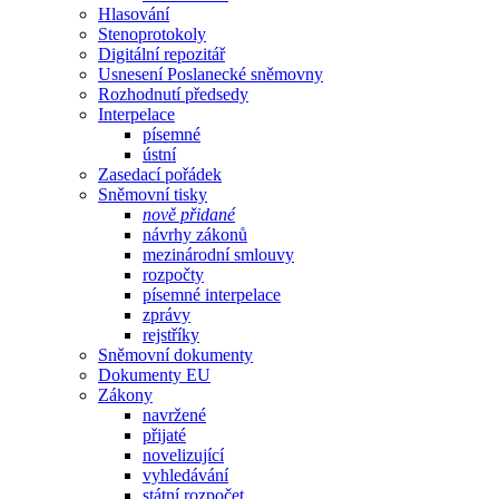
Hlasování
Stenoprotokoly
Digitální repozitář
Usnesení Poslanecké sněmovny
Rozhodnutí předsedy
Interpelace
písemné
ústní
Zasedací pořádek
Sněmovní tisky
nově přidané
návrhy zákonů
mezinárodní smlouvy
rozpočty
písemné interpelace
zprávy
rejstříky
Sněmovní dokumenty
Dokumenty EU
Zákony
navržené
přijaté
novelizující
vyhledávání
státní rozpočet