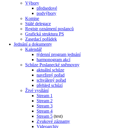
Výbory
předsedové
podvýbory
Komise
Stálé delegace
Registr oznámení poslanců
Grafická struktura PS
Zasedací pořádek
Jednání a dokumenty
Kalendář
týdenní program jednání
harmonogram akcí
Schůze Poslanecké sněmovny
aktuální schůze
navržený pořad
schválený pořad
přehled schůzí
Živé vysílání
Stream 1
Stream 2
Stream 3
Stream 4
Stream 5
(test)
Zvukové záznamy
Videoarchiv