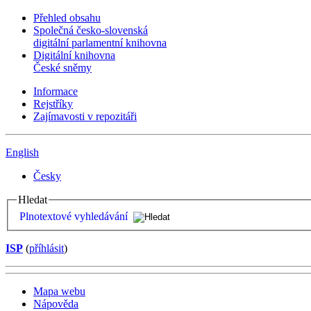
Přehled obsahu
Společná česko-slovenská
digitální parlamentní knihovna
Digitální knihovna
České sněmy
Informace
Rejstříky
Zajímavosti v repozitáři
English
Česky
Hledat
Plnotextové vyhledávání
ISP
(
příhlásit
)
Mapa webu
Nápověda