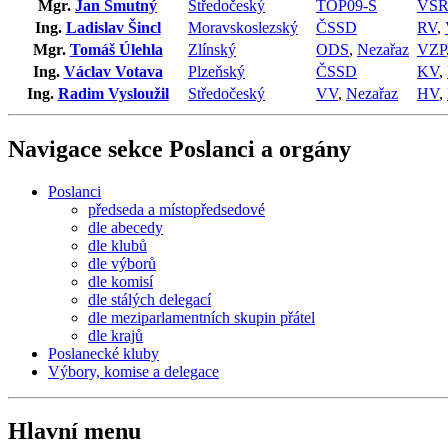
Mgr.
Jan Smutný
Středočeský
TOP09-S
VS
Ing.
Ladislav Šincl
Moravskoslezský
ČSSD
RV
,
Mgr.
Tomáš Úlehla
Zlínský
ODS
,
Nezařaz
VZP
Ing.
Václav Votava
Plzeňský
ČSSD
KV
,
Ing.
Radim Vysloužil
Středočeský
VV
,
Nezařaz
HV
,
Navigace sekce
Poslanci a orgány
Poslanci
předseda a místopředsedové
dle abecedy
dle klubů
dle výborů
dle komisí
dle stálých delegací
dle meziparlamentních skupin přátel
dle krajů
Poslanecké kluby
Výbory, komise a delegace
Hlavní menu