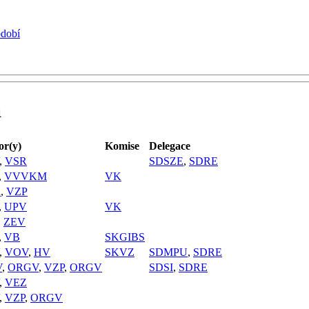
bdobí
a
r(y)
Komise
Delegace
,
VSR
SDSZE
,
SDRE
,
VVVKM
VK
R
,
VZP
,
UPV
VK
,
ZEV
,
VB
SKGIBS
,
VOV
,
HV
SKVZ
SDMPU
,
SDRE
V
,
ORGV
,
VZP
,
ORGV
SDSI
,
SDRE
,
VEZ
,
VZP
,
ORGV