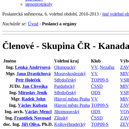
stenoprotokoly
Poslanecká sněmovna, 6. volební období, 2010-2013 /
jiné volební o
Nacházíte se:
Úvod
›
Poslanci a orgány
Členové - Skupina ČR - Kanad
Jméno
Volební kraj
Klub
Výbo
Ing.
Lenka Andrýsová
Olomoucký
VV
,
Nezařaz
ZAV
Mgr.
Jana Drastichová
Moravskoslezský
VV
MIV
Petr Holeček
Středočeský
TOP09-S
VS
JUDr.
Jan Chvojka
Pardubický
ČSSD
MIV
Ing.
Miroslav Jeník
Středočeský
ODS
VSP
Mgr.
Radek John
Hlavní město Praha
VV
MIV
Ing.
Václav Kubata
Hlavní město Praha
TOP09-S
ZAV
Ing. arch.
Václav Mencl
Jihomoravský
ODS
VO
Ing.
František Novosad
Zlínský
ČSSD
ZAV
doc. Ing.
Jiří Oliva
, Ph.D.
Královéhradecký
TOP09-S
ZEV