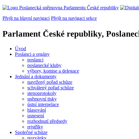
Přejít na hlavní navigaci
Přejít na navigaci sekce
Parlament České republiky, Poslane
Úvod
Poslanci a orgány
poslanci
poslanecké kluby
výbory, komise a delegace
Jednání a dokumenty
navržený pořad schůze
schválený pořad schůze
stenoprotokoly
sněmovní tisky
ústní interpelace
hlasování
usnesení
rozhodnutí předsedy
rejstříky
Společné schůze
pozvánky