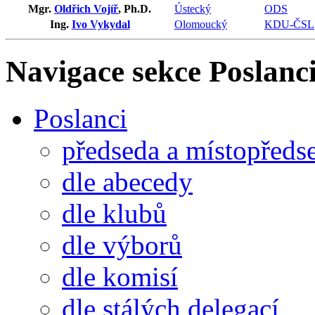
Mgr.
Oldřich Vojíř
, Ph.D.
Ústecký
ODS
Ing.
Ivo Vykydal
Olomoucký
KDU-ČSL
Navigace sekce
Poslanci
Poslanci
předseda a místopředs
dle abecedy
dle klubů
dle výborů
dle komisí
dle stálých delegací