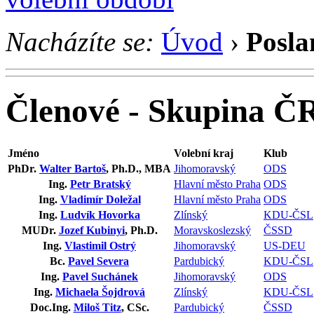
Nacházíte se:
Úvod
›
Posla
Členové - Skupina Č
Jméno
Volební kraj
Klub
PhDr.
Walter Bartoš
, Ph.D., MBA
Jihomoravský
ODS
Ing.
Petr Bratský
Hlavní město Praha
ODS
Ing.
Vladimír Doležal
Hlavní město Praha
ODS
Ing.
Ludvík Hovorka
Zlínský
KDU-ČSL
MUDr.
Jozef Kubinyi
, Ph.D.
Moravskoslezský
ČSSD
Ing.
Vlastimil Ostrý
Jihomoravský
US-DEU
Bc.
Pavel Severa
Pardubický
KDU-ČSL
Ing.
Pavel Suchánek
Jihomoravský
ODS
Ing.
Michaela Šojdrová
Zlínský
KDU-ČSL
Doc.Ing.
Miloš Titz
, CSc.
Pardubický
ČSSD