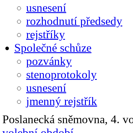
usnesení
rozhodnutí předsedy
rejstříky
Společné schůze
pozvánky
stenoprotokoly
usnesení
jmenný rejstřík
Poslanecká sněmovna, 4. v
volební období