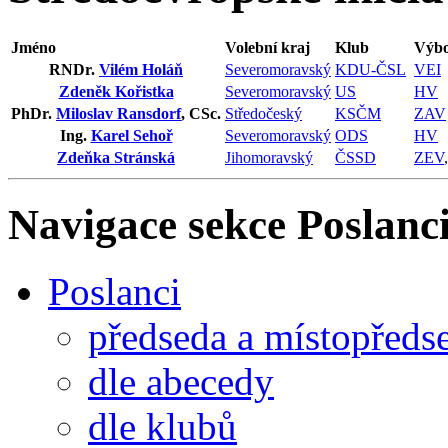
Jméno
Volební kraj
Klub
Výbo
RNDr.
Vilém Holáň
Severomoravský
KDU-ČSL
VEI
Zdeněk Kořistka
Severomoravský
US
HV
PhDr.
Miloslav Ransdorf
, CSc.
Středočeský
KSČM
ZAV
Ing.
Karel Sehoř
Severomoravský
ODS
HV
Zdeňka Stránská
Jihomoravský
ČSSD
ZEV
Navigace sekce
Poslanci
Poslanci
předseda a místopředs
dle abecedy
dle klubů