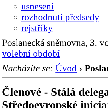
usnesení
rozhodnutí předsedy
rejstříky
Poslanecká sněmovna, 3. v
volební období
Nacházíte se:
Úvod
›
Posla
Členové - Stálá dele
Středoevropské inicia