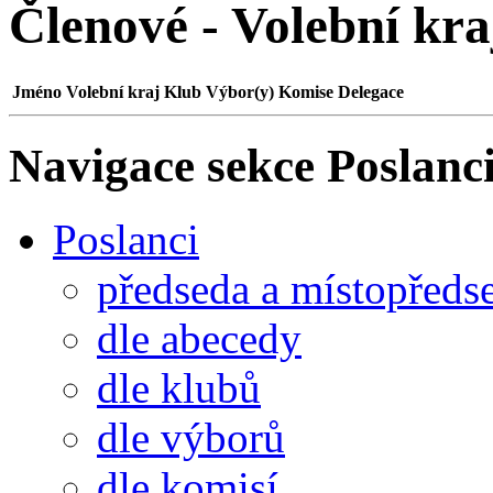
Členové - Volební kr
Jméno
Volební kraj
Klub
Výbor(y)
Komise
Delegace
Navigace sekce
Poslanci
Poslanci
předseda a místopředs
dle abecedy
dle klubů
dle výborů
dle komisí