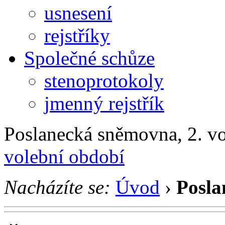
usnesení
rejstříky
Společné schůze
stenoprotokoly
jmenný rejstřík
Poslanecká sněmovna, 2. v
volební období
Nacházíte se:
Úvod
›
Posla