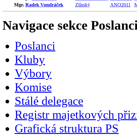
Mgr.
Radek Vondráček
Zlínský
ANO2011
Navigace sekce
Poslanci
Poslanci
Kluby
Výbory
Komise
Stálé delegace
Registr majetkových přiz
Grafická struktura PS