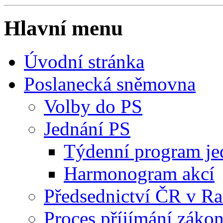
Hlavní menu
Úvodní stránka
Poslanecká sněmovna
Volby do PS
Jednání PS
Týdenní program je
Harmonogram akcí
Předsednictví ČR v R
Proces příjímání záko