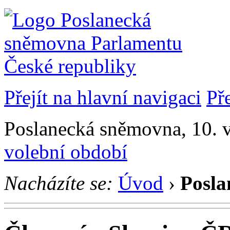
Přejít na hlavní navigaci
Př
Poslanecká sněmovna, 10. v
volební období
Nacházíte se:
Úvod
›
Posla