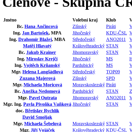
Členové - Skupina Č
Jméno
Volební kraj
Klub
V
Bc.
Hana Ančincová
Zlínský
Piráti
Ing.
Jan Bartošek
, MPA
Jihočeský
KDU-ČSL
Ing.
Drahomír Blažej
, MBA
Středočeský
ANO2011
Matěj Hlavatý
Královéhradecký
STAN
Bc.
Jakub Krainer
Jihomoravský
STAN
Ing.
Miroslav Krejčí
Jihočeský
MS
Ing.
Vojtěch Krňanský
Pardubický
MS
Mgr.
Helena Langšádlová
Středočeský
TOP09
Zuzana Majerová
Zlínský
SPD
Mgr.
Michaela Moricová
Moravskoslezský
Piráti
Bc.
Anežka Nedomová
Pardubický
STAN
Mgr.
Pavel Outrata
Jihomoravský
ANO2011
Mgr. Ing.
Pavla Pivoňka Vaňková
Jihočeský
STAN
doc.
Břetislav Rychlík
David Smoljak
Mgr.
Michaela Šebelová
Moravskoslezský
STAN
Mgr.
Jiří Vojáček
Královéhradecký
KDU-ČSL