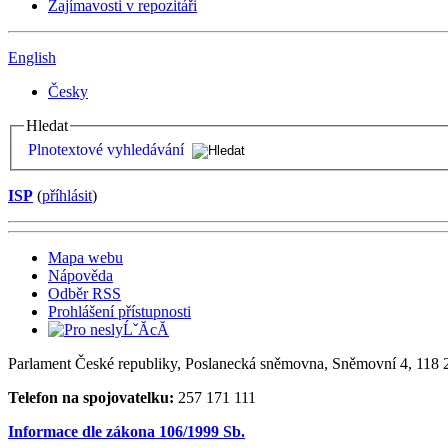
Zajímavosti v repozitáři
English
Česky
Hledat
Plnotextové vyhledávání
ISP
(
příhlásit
)
Mapa webu
Nápověda
Odběr RSS
Prohlášení přístupnosti
Parlament České republiky, Poslanecká sněmovna, Sněmovní 4, 118 2
Telefon na spojovatelku:
257 171 111
Informace dle zákona 106/1999 Sb.