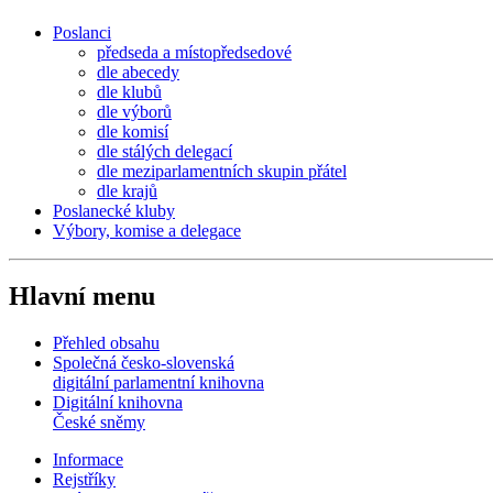
Poslanci
předseda a místopředsedové
dle abecedy
dle klubů
dle výborů
dle komisí
dle stálých delegací
dle meziparlamentních skupin přátel
dle krajů
Poslanecké kluby
Výbory, komise a delegace
Hlavní menu
Přehled obsahu
Společná česko-slovenská
digitální parlamentní knihovna
Digitální knihovna
České sněmy
Informace
Rejstříky