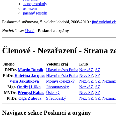
stenoprotokoly
usnesení
jmenný rejstřík
Poslanecká sněmovna, 5. volební období, 2006-2010 /
jiné volební o
Nacházíte se:
Úvod
›
Poslanci a orgány
Členové - Nezařazení - Strana z
Jméno
Volební kraj
Klub
RNDr.
Martin Bursík
Hlavní město Praha
Nez.-SZ
,
SZ
PhDr.
Kateřina Jacques
Hlavní město Praha
Nez.-SZ
,
SZ
Věra Jakubková
Moravskoslezský
Nez.-SZ
,
SZ
,
Nezařaz
Mgr.
Ondřej Liška
Jihomoravský
Nez.-SZ
,
SZ
MVDr.
Přemysl Rabas
Ústecký
Nez.-SZ
,
SZ
PhDr.
Olga Zubová
Středočeský
Nez.-SZ
,
SZ
,
Nezařaz
Navigace sekce
Poslanci a orgány