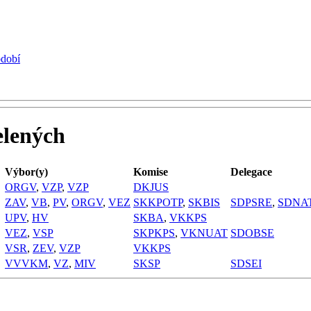
bdobí
elených
Výbor(y)
Komise
Delegace
ORGV
,
VZP
,
VZP
DKJUS
ZAV
,
VB
,
PV
,
ORGV
,
VEZ
SKKPOTP
,
SKBIS
SDPSRE
,
SDNA
UPV
,
HV
SKBA
,
VKKPS
VEZ
,
VSP
SKPKPS
,
VKNUAT
SDOBSE
VSR
,
ZEV
,
VZP
VKKPS
VVVKM
,
VZ
,
MIV
SKSP
SDSEI