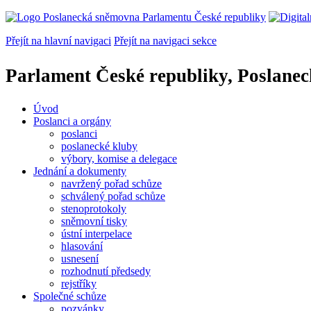
Přejít na hlavní navigaci
Přejít na navigaci sekce
Parlament České republiky, Poslane
Úvod
Poslanci a orgány
poslanci
poslanecké kluby
výbory, komise a delegace
Jednání a dokumenty
navržený pořad schůze
schválený pořad schůze
stenoprotokoly
sněmovní tisky
ústní interpelace
hlasování
usnesení
rozhodnutí předsedy
rejstříky
Společné schůze
pozvánky