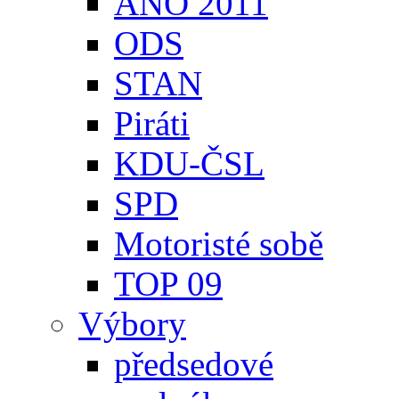
ANO 2011
ODS
STAN
Piráti
KDU-ČSL
SPD
Motoristé sobě
TOP 09
Výbory
předsedové