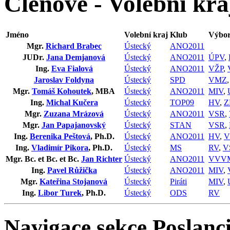
Členové - Volební kra
Jméno
Volební kraj
Klub
Výbor
Mgr.
Richard Brabec
Ústecký
ANO2011
JUDr.
Jana Demjanová
Ústecký
ANO2011
ÚPV
,
Ing.
Eva Fialová
Ústecký
ANO2011
VŽP
,
Jaroslav Foldyna
Ústecký
SPD
VMZ
Mgr.
Tomáš Kohoutek
, MBA
Ústecký
ANO2011
MIV
,
Ing.
Michal Kučera
Ústecký
TOP09
HV
,
Z
Mgr.
Zuzana Mrázová
Ústecký
ANO2011
VSR
,
Mgr.
Jan Papajanovský
Ústecký
STAN
VSR
,
Ing.
Berenika Peštová
, Ph.D.
Ústecký
ANO2011
HV
,
V
Ing.
Vladimír Pikora
, Ph.D.
Ústecký
MS
RV
,
V
Mgr. Bc. et Bc. et Bc.
Jan Richter
Ústecký
ANO2011
VVV
Ing.
Pavel Růžička
Ústecký
ANO2011
MIV
,
Mgr.
Kateřina Stojanová
Ústecký
Piráti
MIV
,
Ing.
Libor Turek
, Ph.D.
Ústecký
ODS
RV
Navigace sekce
Poslanci