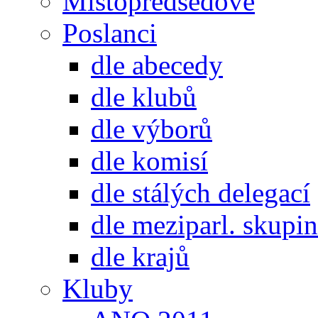
Místopředsedové
Poslanci
dle abecedy
dle klubů
dle výborů
dle komisí
dle stálých delegací
dle meziparl. skupin
dle krajů
Kluby