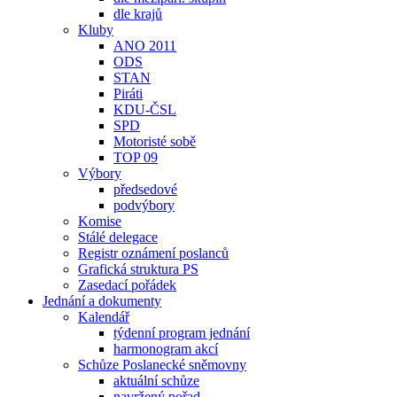
dle krajů
Kluby
ANO 2011
ODS
STAN
Piráti
KDU-ČSL
SPD
Motoristé sobě
TOP 09
Výbory
předsedové
podvýbory
Komise
Stálé delegace
Registr oznámení poslanců
Grafická struktura PS
Zasedací pořádek
Jednání a dokumenty
Kalendář
týdenní program jednání
harmonogram akcí
Schůze Poslanecké sněmovny
aktuální schůze
navržený pořad