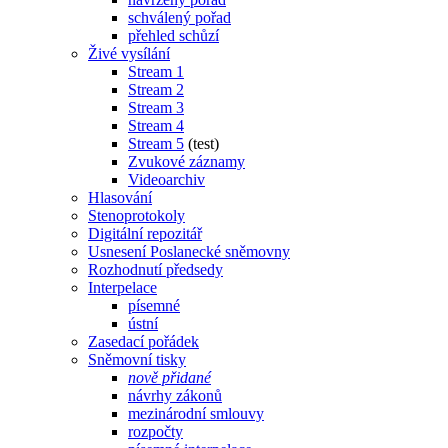
schválený pořad
přehled schůzí
Živé vysílání
Stream 1
Stream 2
Stream 3
Stream 4
Stream 5
(test)
Zvukové záznamy
Videoarchiv
Hlasování
Stenoprotokoly
Digitální repozitář
Usnesení Poslanecké sněmovny
Rozhodnutí předsedy
Interpelace
písemné
ústní
Zasedací pořádek
Sněmovní tisky
nově přidané
návrhy zákonů
mezinárodní smlouvy
rozpočty