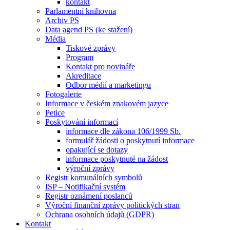
kontakt
Parlamentní knihovna
Archiv PS
Data agend PS (ke stažení)
Média
Tiskové zprávy
Program
Kontakt pro novináře
Akreditace
Odbor médií a marketingu
Fotogalerie
Informace v českém znakovém jazyce
Petice
Poskytování informací
informace dle zákona 106/1999 Sb.
formulář žádosti o poskytnutí informace
opakující se dotazy
informace poskytnuté na žádost
výroční zprávy
Registr komunálních symbolů
ISP – Notifikační systém
Registr oznámení poslanců
Výroční finanční zprávy politických stran
Ochrana osobních údajů (GDPR)
Kontakt