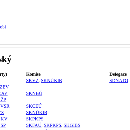
dobí
ský
r(y)
Komise
Delegace
SKVZ
,
SKNÚKIB
SDNATO
ZEV
ZAV
SKNBÚ
VŽP
,
VSR
SKCEÚ
VZ
SKNÚKIB
,
KV
SKPKPS
SP
SKFAÚ
,
SKPKPS
,
SKGIBS