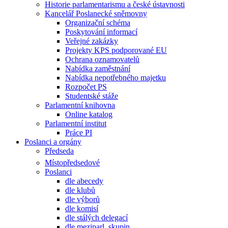
Historie parlamentarismu a české ústavnosti
Kancelář Poslanecké sněmovny
Organizační schéma
Poskytování informací
Veřejné zakázky
Projekty KPS podporované EU
Ochrana oznamovatelů
Nabídka zaměstnání
Nabídka nepotřebného majetku
Rozpočet PS
Studentské stáže
Parlamentní knihovna
Online katalog
Parlamentní institut
Práce PI
Poslanci a orgány
Předseda
Místopředsedové
Poslanci
dle abecedy
dle klubů
dle výborů
dle komisí
dle stálých delegací
dle meziparl. skupin