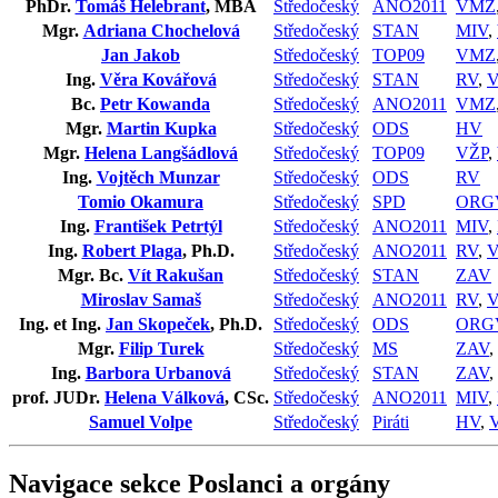
PhDr.
Tomáš Helebrant
, MBA
Středočeský
ANO2011
VMZ
Mgr.
Adriana Chochelová
Středočeský
STAN
MIV
,
Jan Jakob
Středočeský
TOP09
VMZ
Ing.
Věra Kovářová
Středočeský
STAN
RV
,
Bc.
Petr Kowanda
Středočeský
ANO2011
VMZ
Mgr.
Martin Kupka
Středočeský
ODS
HV
Mgr.
Helena Langšádlová
Středočeský
TOP09
VŽP
,
Ing.
Vojtěch Munzar
Středočeský
ODS
RV
Tomio Okamura
Středočeský
SPD
ORG
Ing.
František Petrtýl
Středočeský
ANO2011
MIV
,
Ing.
Robert Plaga
, Ph.D.
Středočeský
ANO2011
RV
,
Mgr. Bc.
Vít Rakušan
Středočeský
STAN
ZAV
Miroslav Samaš
Středočeský
ANO2011
RV
,
Ing. et Ing.
Jan Skopeček
, Ph.D.
Středočeský
ODS
ORG
Mgr.
Filip Turek
Středočeský
MS
ZAV
,
Ing.
Barbora Urbanová
Středočeský
STAN
ZAV
,
prof. JUDr.
Helena Válková
, CSc.
Středočeský
ANO2011
MIV
,
Samuel Volpe
Středočeský
Piráti
HV
,
Navigace sekce
Poslanci a orgány