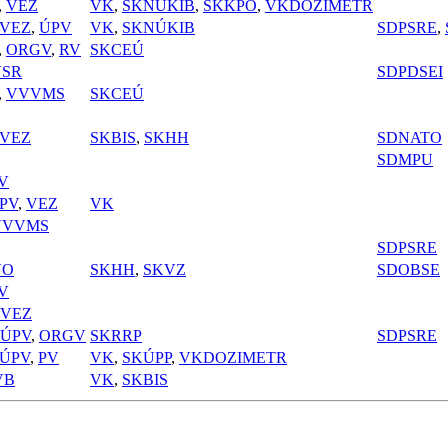
,
VEZ
VK
,
SKNÚKIB
,
SKKPO
,
VKDOZIMETR
VEZ
,
ÚPV
VK
,
SKNÚKIB
SDPSRE
,
,
ORGV
,
RV
SKCEÚ
VSR
SDPDSEI
,
VVVMS
SKCEÚ
VEZ
SKBIS
,
SKHH
SDNATO
SDMPU
V
PV
,
VEZ
VK
VVVMS
SDPSRE
VO
SKHH
,
SKVZ
SDOBSE
V
VEZ
ÚPV
,
ORGV
SKRRP
SDPSRE
ÚPV
,
PV
VK
,
SKÚPP
,
VKDOZIMETR
VB
VK
,
SKBIS