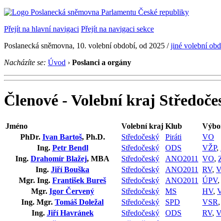
Přejít na hlavní navigaci
Přejít na navigaci sekce
Poslanecká sněmovna, 10. volební období, od 2025 /
jiné volební ob
Nacházíte se:
Úvod
›
Poslanci a orgány
Členové - Volební kraj Středoče
Jméno
Volební kraj
Klub
Výbo
PhDr.
Ivan Bartoš
, Ph.D.
Středočeský
Piráti
VO
Ing.
Petr Bendl
Středočeský
ODS
VŽP
,
Ing.
Drahomír Blažej
, MBA
Středočeský
ANO2011
VO
,
Ing.
Jiří Bouška
Středočeský
ANO2011
RV
,
Mgr. Ing.
František Bureš
Středočeský
ANO2011
ÚPV
Mgr.
Igor Červený
Středočeský
MS
HV
,
Ing. Mgr.
Tomáš Doležal
Středočeský
SPD
VSR
Ing.
Jiří Havránek
Středočeský
ODS
RV
,
V