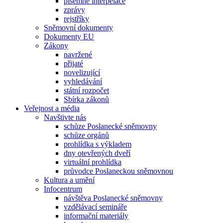
písemné interpelace
zprávy
rejstříky
Sněmovní dokumenty
Dokumenty EU
Zákony
navržené
přijaté
novelizující
vyhledávání
státní rozpočet
Sbírka zákonů
Veřejnost a média
Navštivte nás
schůze Poslanecké sněmovny
schůze orgánů
prohlídka s výkladem
dny otevřených dveří
virtuální prohlídka
průvodce Poslaneckou sněmovnou
Kultura a umění
Infocentrum
návštěva Poslanecké sněmovny
vzdělávací semináře
informační materiály