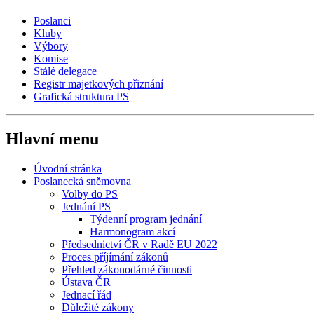
Poslanci
Kluby
Výbory
Komise
Stálé delegace
Registr majetkových přiznání
Grafická struktura PS
Hlavní menu
Úvodní stránka
Poslanecká sněmovna
Volby do PS
Jednání PS
Týdenní program jednání
Harmonogram akcí
Předsednictví ČR v Radě EU 2022
Proces příjímání zákonů
Přehled zákonodárné činnosti
Ústava ČR
Jednací řád
Důležité zákony