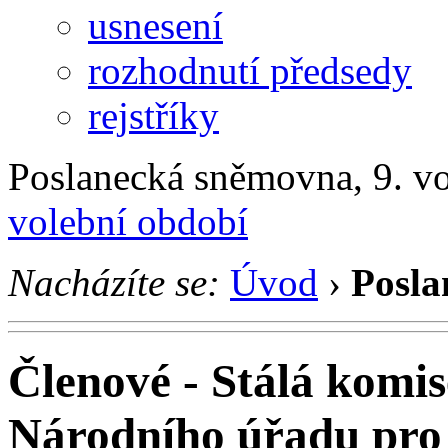
usnesení
rozhodnutí předsedy
rejstříky
Poslanecká sněmovna, 9. v
volební období
Nacházíte se:
Úvod
›
Posla
Členové - Stálá komis
Národního úřadu pro