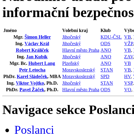
informační bezpečnos
Jméno
Volební kraj
Klub
Výbo
Mgr.
Šimon Heller
Jihočeský
KDU-ČSL
VB
,
Ing.
Václav Král
Jihočeský
ODS
VŽP
Robert Králíček
Hlavní město Praha
ANO
VB
,
Ing.
Jan Kubík
Jihočeský
ANO
ZAV
Mgr. Bc.
Hubert Lang
Plzeňský
ANO
VB
Petr Letocha
Moravskoslezský
STAN
VB
,
PhDr.
Karel Sládeček
, MBA
Moravskoslezský
SPD
HV
,
Ing.
Viktor Vojtko
, Ph.D.
Jihočeský
STAN
VSP
PhDr.
Pavel Žáček
, Ph.D.
Hlavní město Praha
ODS
VO
,
Navigace sekce
Poslanci
Poslanci