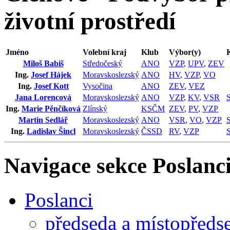
životní prostředí
Jméno
Volební kraj
Klub
Výbor(y)
Miloš Babiš
Středočeský
ANO
VZP
,
UPV
,
ZEV
Ing.
Josef Hájek
Moravskoslezský
ANO
HV
,
VZP
,
VO
Ing.
Josef Kott
Vysočina
ANO
ZEV
,
VEZ
Jana Lorencová
Moravskoslezský
ANO
VZP
,
KV
,
VSR
Ing.
Marie Pěnčíková
Zlínský
KSČM
ZEV
,
PV
,
VZP
Martin Sedlář
Moravskoslezský
ANO
VSR
,
VO
,
VZP
Ing.
Ladislav Šincl
Moravskoslezský
ČSSD
RV
,
VZP
Navigace sekce
Poslanci
Poslanci
předseda a místopředs