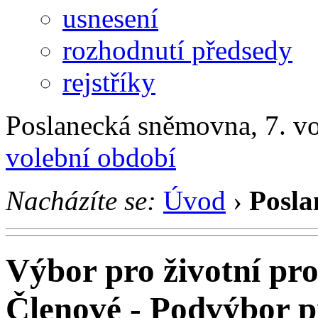
usnesení
rozhodnutí předsedy
rejstříky
Poslanecká sněmovna, 7. v
volební období
Nacházíte se:
Úvod
›
Posla
Výbor pro životní pro
Členové - Podvýbor p