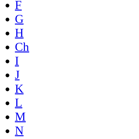
F
G
H
Ch
I
J
K
L
M
N