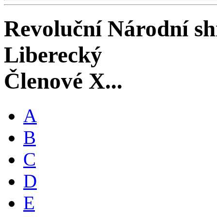
Revoluční Národní s
Liberecký
Členové X...
A
B
C
D
E