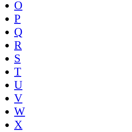
O
P
Q
R
S
T
U
V
W
X