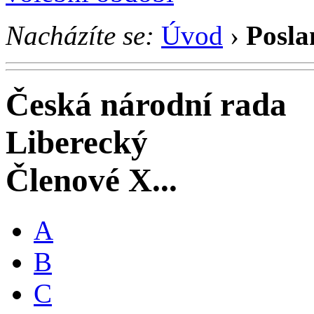
Nacházíte se:
Úvod
›
Posla
Česká národní rada
Liberecký
Členové X...
A
B
C