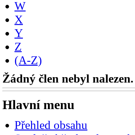
W
X
Y
Z
(A-Z)
Žádný člen nebyl nalezen.
Hlavní menu
Přehled obsahu