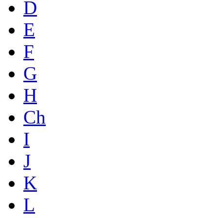
D
E
F
G
H
Ch
I
J
K
L