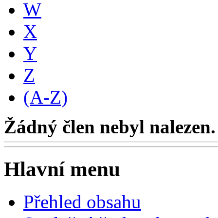
W
X
Y
Z
(A-Z)
Žádný člen nebyl nalezen.
Hlavní menu
Přehled obsahu