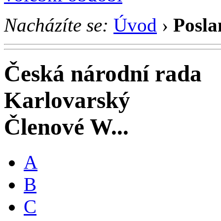
Nacházíte se:
Úvod
›
Posla
Česká národní rada
Karlovarský
Členové W...
A
B
C