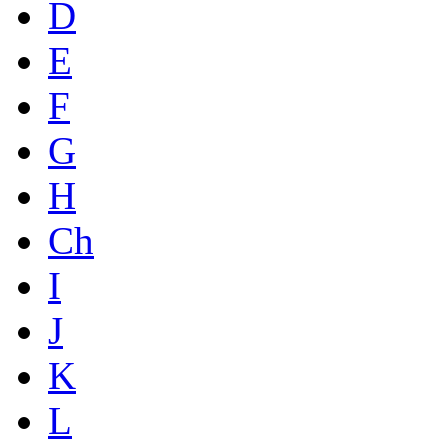
D
E
F
G
H
Ch
I
J
K
L