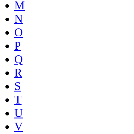
M
N
O
P
Q
R
S
T
U
V