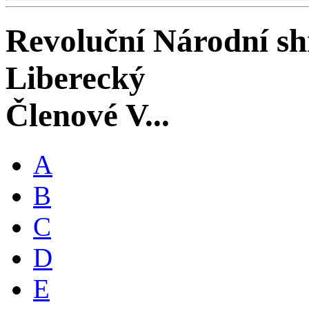
Revoluční Národní s
Liberecký
Členové V...
A
B
C
D
E