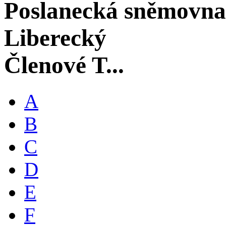
Poslanecká sněmovna
Liberecký
Členové T...
A
B
C
D
E
F