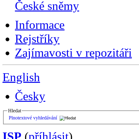
České sněmy
Informace
Rejstříky
Zajímavosti v repozitáři
English
Česky
Hledat
Plnotextové vyhledávání
ISP
(
příhlásit
)