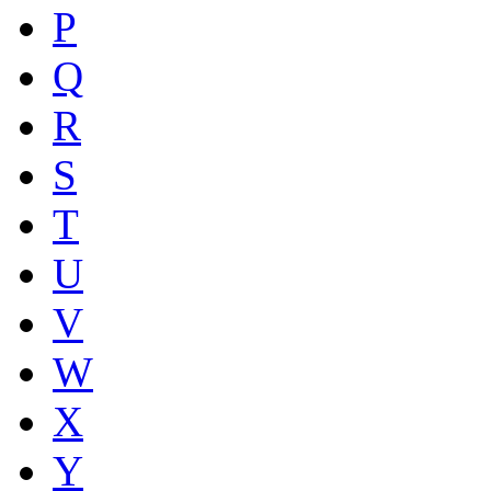
P
Q
R
S
T
U
V
W
X
Y