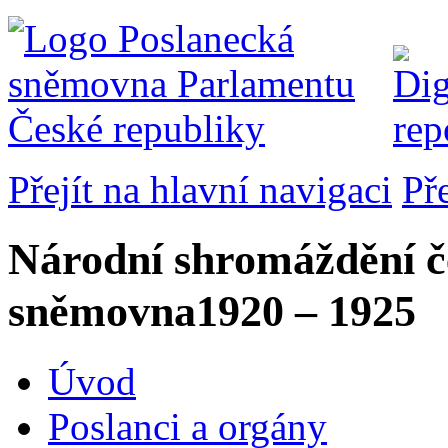
Přejít na hlavní navigaci
Př
Národní shromáždění č
sněmovna
1920 – 1925
Úvod
Poslanci a orgány