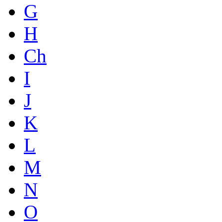
G
H
Ch
I
J
K
L
M
N
O