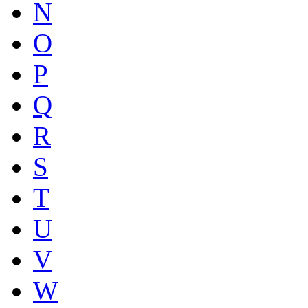
N
O
P
Q
R
S
T
U
V
W