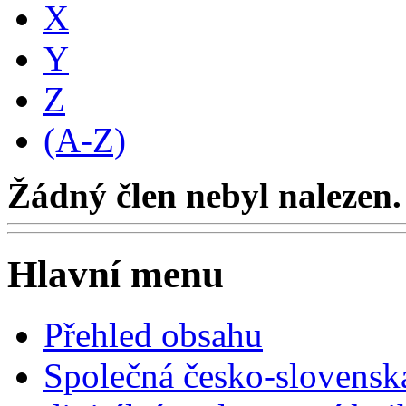
X
Y
Z
(A-Z)
Žádný člen nebyl nalezen.
Hlavní menu
Přehled obsahu
Společná česko-slovensk