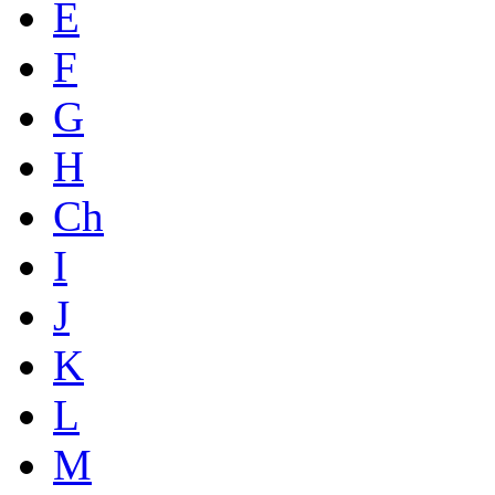
E
F
G
H
Ch
I
J
K
L
M