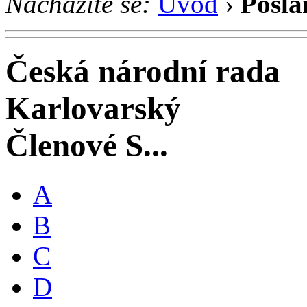
Nacházíte se:
Úvod
›
Posla
Česká národní rada
Karlovarský
Členové S...
A
B
C
D