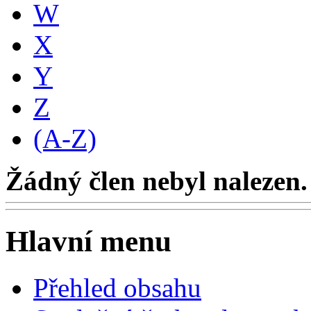
W
X
Y
Z
(A-Z)
Žádný člen nebyl nalezen.
Hlavní menu
Přehled obsahu