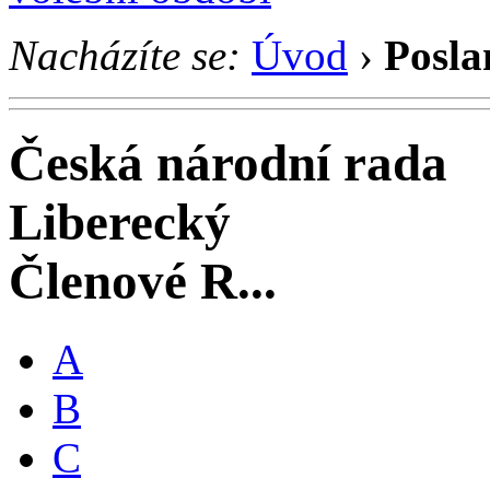
Nacházíte se:
Úvod
›
Posla
Česká národní rada
Liberecký
Členové R...
A
B
C