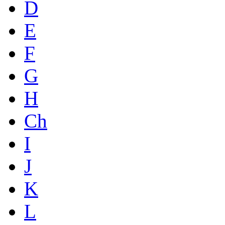
D
E
F
G
H
Ch
I
J
K
L