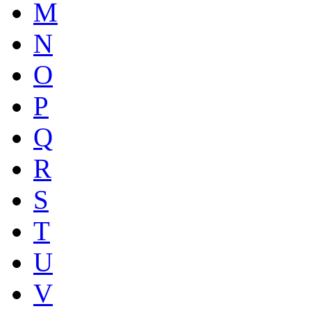
M
N
O
P
Q
R
S
T
U
V