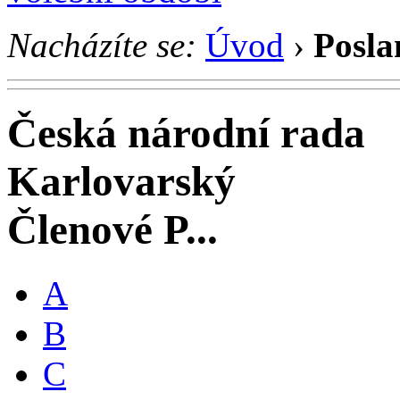
Nacházíte se:
Úvod
›
Posla
Česká národní rada
Karlovarský
Členové P...
A
B
C