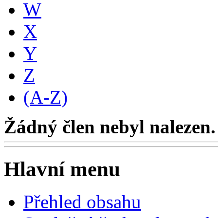
W
X
Y
Z
(A-Z)
Žádný člen nebyl nalezen.
Hlavní menu
Přehled obsahu