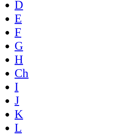
D
E
F
G
H
Ch
I
J
K
L