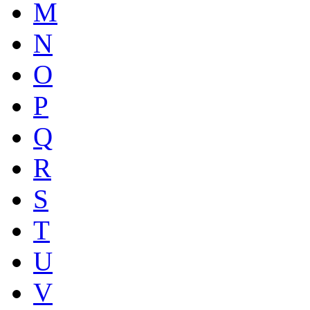
M
N
O
P
Q
R
S
T
U
V