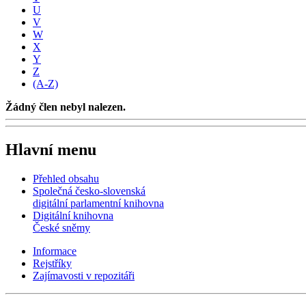
U
V
W
X
Y
Z
(A-Z)
Žádný člen nebyl nalezen.
Hlavní menu
Přehled obsahu
Společná česko-slovenská
digitální parlamentní knihovna
Digitální knihovna
České sněmy
Informace
Rejstříky
Zajímavosti v repozitáři