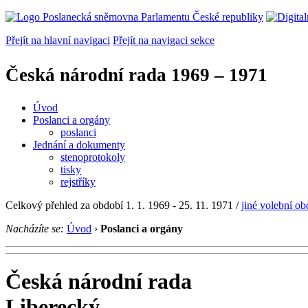
Přejít na hlavní navigaci
Přejít na navigaci sekce
Česká národní rada
1969 – 1971
Úvod
Poslanci a orgány
poslanci
Jednání a dokumenty
stenoprotokoly
tisky
rejstříky
Celkový přehled za období 1. 1. 1969 - 25. 11. 1971 /
jiné volební ob
Nacházíte se:
Úvod
›
Poslanci a orgány
Česká národní rada
Liberecký