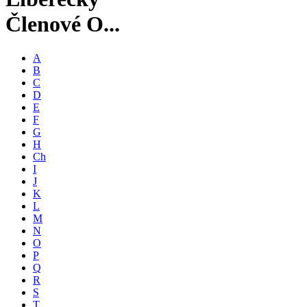
Členové O...
A
B
C
D
E
F
G
H
Ch
I
J
K
L
M
N
O
P
Q
R
S
T