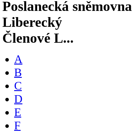
Poslanecká sněmovna
Liberecký
Členové L...
A
B
C
D
E
F