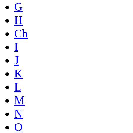
G
H
Ch
I
J
K
L
M
N
O