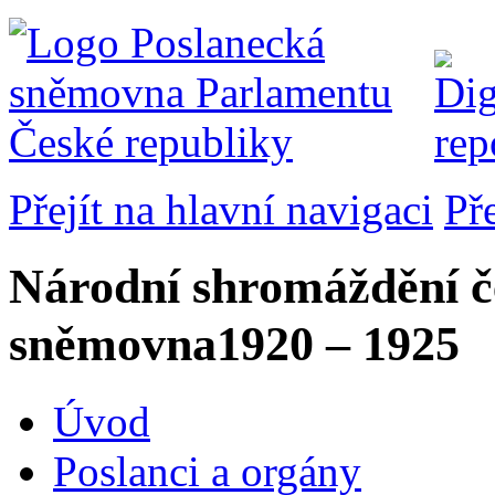
Přejít na hlavní navigaci
Př
Národní shromáždění č
sněmovna
1920 – 1925
Úvod
Poslanci a orgány