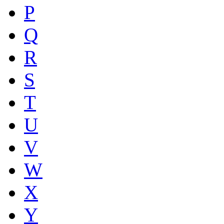
P
Q
R
S
T
U
V
W
X
Y