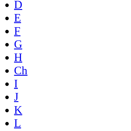
D
E
F
G
H
Ch
I
J
K
L