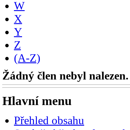
W
X
Y
Z
(A-Z)
Žádný člen nebyl nalezen.
Hlavní menu
Přehled obsahu