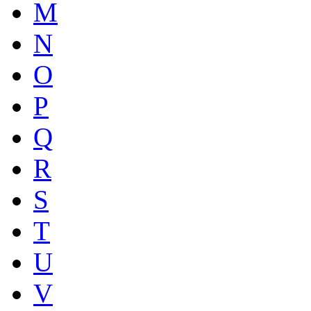
M
N
O
P
Q
R
S
T
U
V