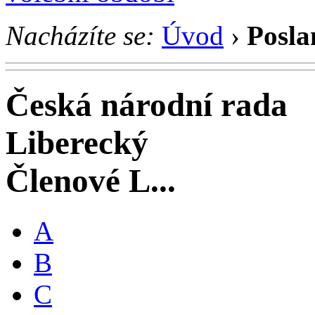
Nacházíte se:
Úvod
›
Posla
Česká národní rada
Liberecký
Členové L...
A
B
C