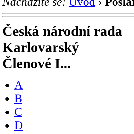
Nacházíte se:
Úvod
›
Posla
Česká národní rada
Karlovarský
Členové I...
A
B
C
D