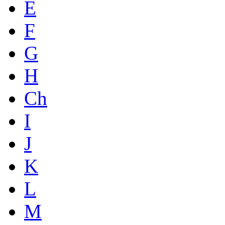
E
F
G
H
Ch
I
J
K
L
M