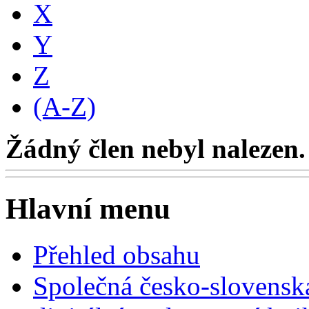
X
Y
Z
(A-Z)
Žádný člen nebyl nalezen.
Hlavní menu
Přehled obsahu
Společná česko-slovensk