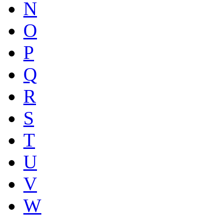
N
O
P
Q
R
S
T
U
V
W